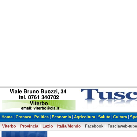
Home
Cronaca
Politica
Economia
Agricoltura
Salute
Cultura
Spe
Viterbo
Provincia
Lazio
Italia/Mondo
Facebook
Tusciaweb-tube