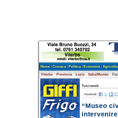
Home
Cronaca
Politica
Economia
Agricoltu
Viterbo
Provincia
Lazio
Italia/Mondo
Fa
Tusciaweb
Condividi:
“Museo civ
intervenire