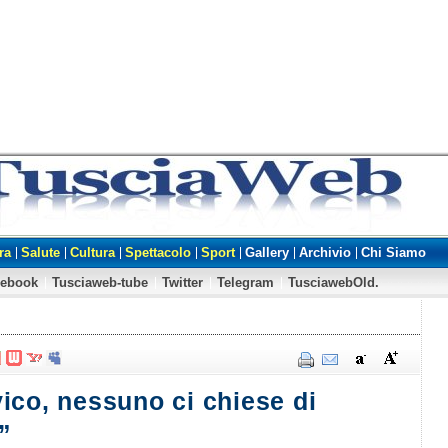
ra
Salute
Cultura
Spettacolo
Sport
Gallery
Archivio
Chi Siamo
cebook
Tusciaweb-tube
Twitter
Telegram
TusciawebOld.
ico, nessuno ci chiese di
”