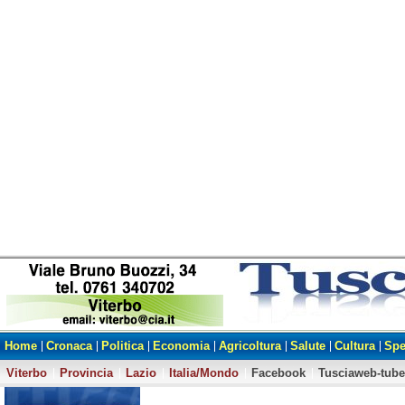
Home
Cronaca
Politica
Economia
Agricoltura
Salute
Cultura
Spe
Viterbo
Provincia
Lazio
Italia/Mondo
Facebook
Tusciaweb-tube