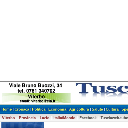
Home
Cronaca
Politica
Economia
Agricoltura
Salute
Cultura
Spe
Viterbo
Provincia
Lazio
Italia/Mondo
Facebook
Tusciaweb-tube