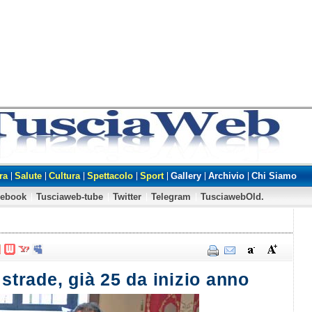
ra
Salute
Cultura
Spettacolo
Sport
Gallery
Archivio
Chi Siamo
cebook
Tusciaweb-tube
Twitter
Telegram
TusciawebOld.
 strade, già 25 da inizio anno