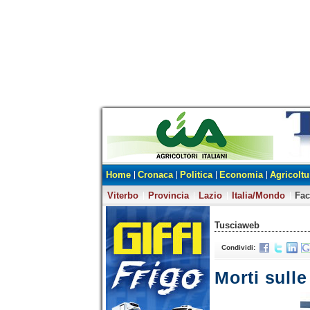
Home
Cronaca
Politica
Economia
Agricoltu
Viterbo
Provincia
Lazio
Italia/Mondo
Fa
Tusciaweb
Condividi:
Morti sulle