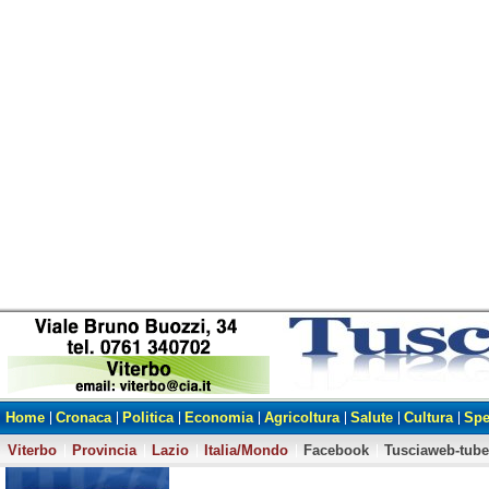
Home
Cronaca
Politica
Economia
Agricoltura
Salute
Cultura
Spe
Viterbo
Provincia
Lazio
Italia/Mondo
Facebook
Tusciaweb-tube