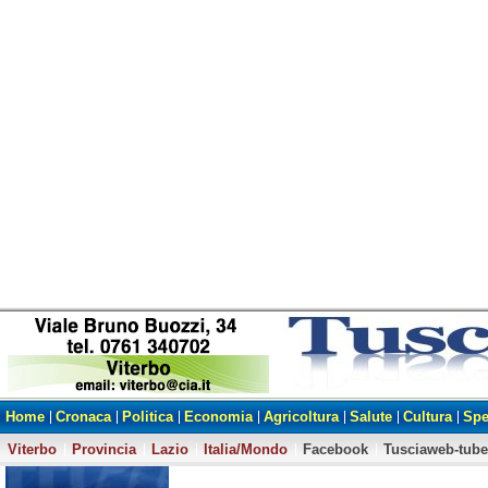
Home
Cronaca
Politica
Economia
Agricoltura
Salute
Cultura
Spe
Viterbo
Provincia
Lazio
Italia/Mondo
Facebook
Tusciaweb-tube