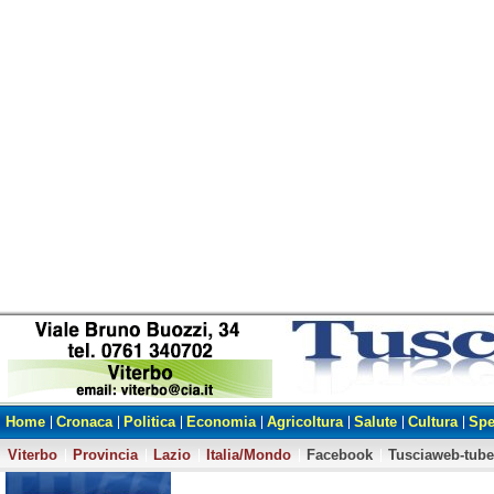
Home
Cronaca
Politica
Economia
Agricoltura
Salute
Cultura
Spe
Viterbo
Provincia
Lazio
Italia/Mondo
Facebook
Tusciaweb-tube