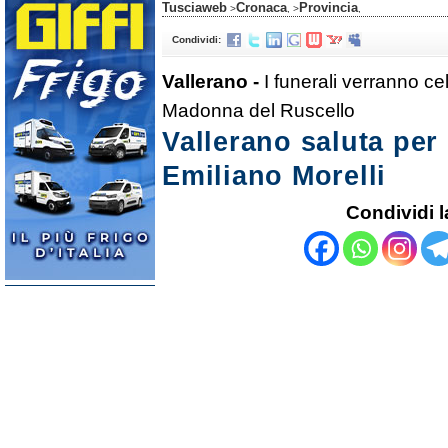
Tusciaweb
Cronaca
Provincia
>
, >
,
Condividi:
Vallerano -
I funerali verranno ce
Madonna del Ruscello
Vallerano saluta per 
Emiliano Morelli
Condividi l