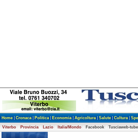
Home
Cronaca
Politica
Economia
Agricoltura
Salute
Cultura
Spe
Viterbo
Provincia
Lazio
Italia/Mondo
Facebook
Tusciaweb-tube