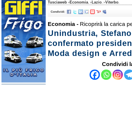
Tusciaweb
Economia
Lazio
Viterbo
>
, >
, >
,
Condividi:
Economia -
Ricoprirà la carica 
Unindustria, Stefan
confermato presiden
Moda design e Arre
Condividi l