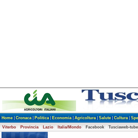
Home
Cronaca
Politica
Economia
Agricoltura
Salute
Cultura
Spe
Viterbo
Provincia
Lazio
Italia/Mondo
Facebook
Tusciaweb-tube