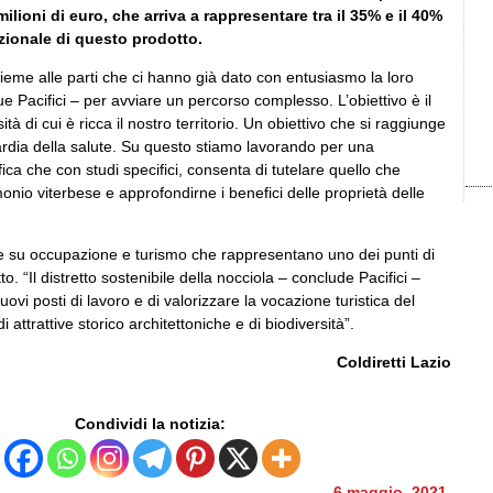
milioni di euro, che arriva a rappresentare tra il 35% e il 40%
zionale di questo prodotto.
ieme alle parti che ci hanno già dato con entusiasmo la loro
ue Pacifici – per avviare un percorso complesso. L’obiettivo è il
sità di cui è ricca il nostro territorio. Un obiettivo che si raggiunge
ardia della salute. Su questo stiamo lavorando per una
fica che con studi specifici, consenta di tutelare quello che
nio viterbese e approfondirne i benefici delle proprietà delle
che su occupazione e turismo che rappresentano uno dei punti di
o. “Il distretto sostenibile della nocciola – conclude Pacifici –
ovi posti di lavoro e di valorizzare la vocazione turistica del
di attrattive storico architettoniche e di biodiversità”.
Coldiretti Lazio
Condividi la notizia:
6 maggio, 2021