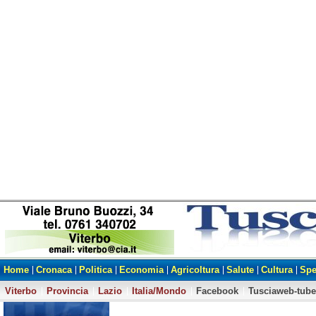
Home
Cronaca
Politica
Economia
Agricoltura
Salute
Cultura
Spe
Viterbo
Provincia
Lazio
Italia/Mondo
Facebook
Tusciaweb-tube