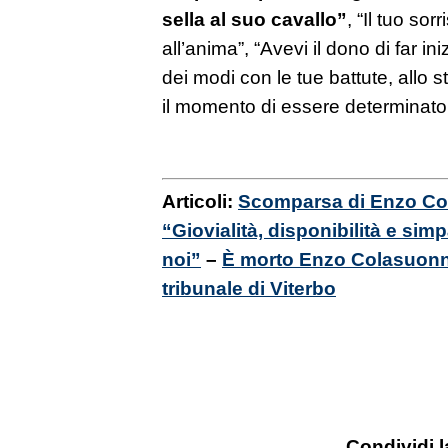
sella al suo cavallo”
, “
Il tuo sor
all’anima”, “Avevi il dono di far in
dei modi con le tue battute, allo
il momento di essere determinato
Articoli:
Scomparsa di Enzo Col
“Giovialità, disponibilità e sim
noi”
–
È morto Enzo Colasuonno,
tribunale di Viterbo
Condividi l