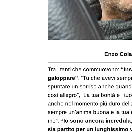
Enzo Col
Tra i tanti che commuovono:
“I
ns
galoppare”
, “Tu che avevi sempr
spuntare un sorriso anche quand
così allegro”, “La tua bontà e i tu
anche nel momento piú duro della m
sempre un’anima buona e la tua 
me”,
“
Io sono ancora incredula
sia partito per un lunghissimo 