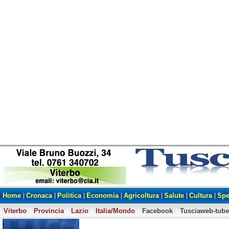
Home
Cronaca
Politica
Economia
Agricoltura
Salute
Cultura
Spe
Viterbo
Provincia
Lazio
Italia/Mondo
Facebook
Tusciaweb-tube