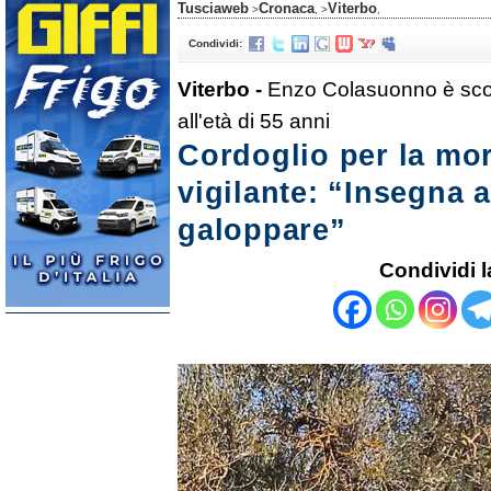
Tusciaweb
Cronaca
Viterbo
>
, >
,
Condividi:
Viterbo -
Enzo Colasuonno è sco
all'età di 55 anni
Cordoglio per la mor
vigilante: “Insegna a
galoppare”
Condividi l