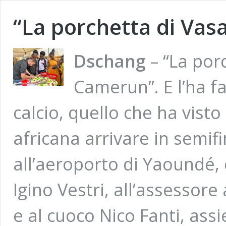
“La porchetta di Vas
Dschang
– “La por
Camerun”. E l’ha f
calcio, quello che ha vist
africana arrivare in semif
all’aeroporto di Yaoundé,
Igino Vestri, all’assessor
e al cuoco Nico Fanti, ass