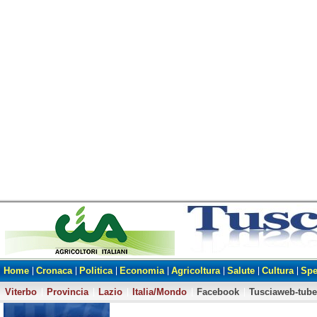
Home
Cronaca
Politica
Economia
Agricoltura
Salute
Cultura
Spe
Viterbo
Provincia
Lazio
Italia/Mondo
Facebook
Tusciaweb-tube