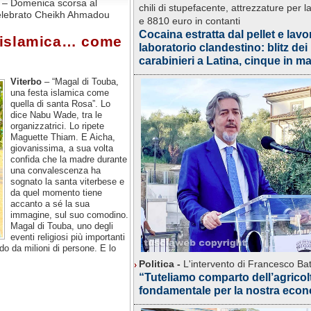
i – Domenica scorsa al
chili di stupefacente, attrezzature per l
celebrato Cheikh Ahmadou
e 8810 euro in contanti
Cocaina estratta dal pellet e lavo
a islamica… come
laboratorio clandestino: blitz dei
carabinieri a Latina, cinque in m
Viterbo
– “Magal di Touba,
una festa islamica come
quella di santa Rosa”. Lo
dice Nabu Wade, tra le
organizzatrici. Lo ripete
Maguette Thiam. E Aicha,
giovanissima, a sua volta
confida che la madre durante
una convalescenza ha
sognato la santa viterbese e
da quel momento tiene
accanto a sé la sua
immagine, sul suo comodino.
Magal di Touba, uno degli
eventi religiosi più importanti
do da milioni di persone. E lo
Politica -
L'intervento di Francesco Batt
“Tuteliamo comparto dell’agricol
fondamentale per la nostra eco