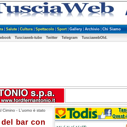
ra
Salute
Cultura
Spettacolo
Sport
Gallery
Archivio
Chi Siamo
cebook
Tusciaweb-tube
Twitter
Telegram
TusciawebOld.
l Cimino - L'uomo è stato
 del bar con