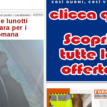
ul posto i carabinieri - FOTO
 e lunotti
ara per i
Romana