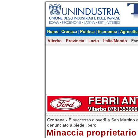
Home
Cronaca
Politica
Economia
Agricoltu
Viterbo
Provincia
Lazio
Italia/Mondo
Fa
Cronaca -
È successo giovedì a San Martino a
denunciato a piede libero
Minaccia proprietario