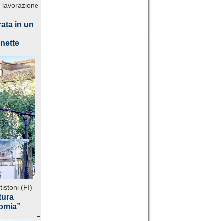
a lavorazione
rata in un
anette
istoni (FI)
tura
nomia”