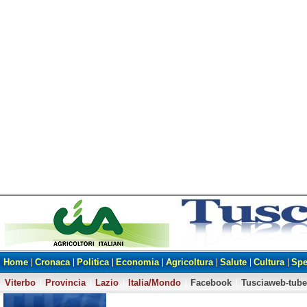
Home
Cronaca
Politica
Economia
Agricoltura
Salute
Cultura
Spe
Viterbo
Provincia
Lazio
Italia/Mondo
Facebook
Tusciaweb-tube