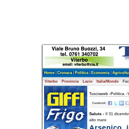
Home
Cronaca
Politica
Economia
Agricoltu
Viterbo
Provincia
Lazio
Italia/Mondo
Fa
Tusciaweb
Politica
>
, >
Condividi:
Salute -
Il 31 dicembr
alto mare
Arsenico, i