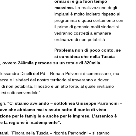
ormai si è già fuori tempo
massimo.
La realizzazione degli
impianti è molto indietro rispetto al
programma e quasi certamente con
il primo di gennaio molti sindaci si
vedranno costretti a emanare
ordinanze di non potabilità.
Problema non di poco conto, se
si considera che nella Tuscia
, ovvero 240mila persone su un totale di 320mila.
lessandro Dinelli del Pd – Renata Polverini è commissario, ma
fiacca e i sindaci del nostro territorio si troveranno a dover
i non potabilità. Il nostro è un atto forte, al quale invitiamo
nirsi sottoscrivendolo”.
gri.
“Ci stiamo avviando – sottolinea Giuseppe Parroncini –
ave che abbiamo mai vissuto sotto il punto di vista
uzione per le famiglie e anche per le imprese. L’arsenico è
 e la regione è inadempiente”.
anti. “Finora nella Tuscia – ricorda Parroncini – si stanno