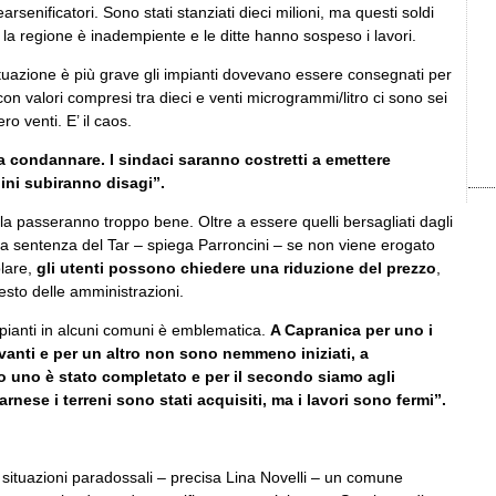
rsenificatori. Sono stati stanziati dieci milioni, ma questi soldi
 la regione è inadempiente e le ditte hanno sospeso i lavori.
tuazione è più grave gli impianti dovevano essere consegnati per
on valori compresi tra dieci e venti microgrammi/litro ci sono sei
ro venti. E’ il caos.
 condannare. I sindaci saranno costretti a emettere
dini subiranno disagi”.
la passeranno troppo bene. Oltre a essere quelli bersagliati dagli
una sentenza del Tar – spiega Parroncini – se non viene erogato
lare,
gli utenti possono chiedere una riduzione del prezzo
,
ssesto delle amministrazioni.
mpianti in alcuni comuni è emblematica.
A Capranica per uno i
vanti e per un altro non sono nemmeno iniziati, a
o uno è stato completato e per il secondo siamo agli
rnese i terreni sono stati acquisiti, ma i lavori sono fermi”.
 situazioni paradossali – precisa Lina Novelli – un comune