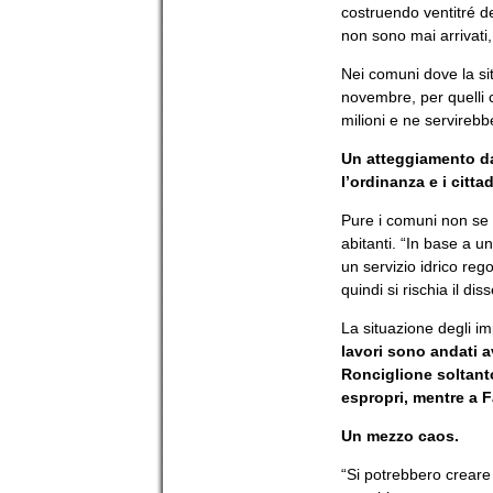
costruendo ventitré dea
non sono mai arrivati,
Nei comuni dove la si
novembre, per quelli c
milioni e ne servirebbe
Un atteggiamento da
l’ordinanza e i citta
Pure i comuni non se 
abitanti. “In base a 
un servizio idrico rego
quindi si rischia il di
La situazione degli i
lavori sono andati a
Ronciglione soltant
espropri, mentre a Fa
Un mezzo caos.
“Si potrebbero creare