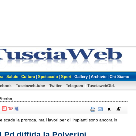
ra
Salute
Cultura
Spettacolo
Sport
Gallery
Archivio
Chi Siamo
cebook
Tusciaweb-tube
Twitter
Telegram
TusciawebOld.
Viterbo
,
e scade la proroga, ma i lavori per gli impianti sono ancora in
l Pd diffida la Polverini