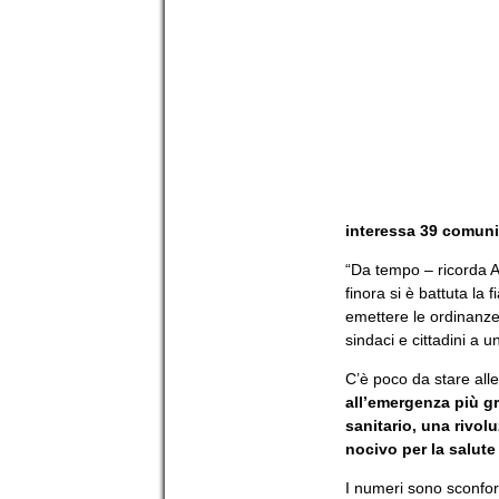
interessa 39 comuni
“Da tempo – ricorda A
finora si è battuta la 
emettere le ordinanze d
sindaci e cittadini a u
C’è poco da stare alle
all’emergenza più gr
sanitario, una rivol
nocivo per la salute
I numeri sono sconfort