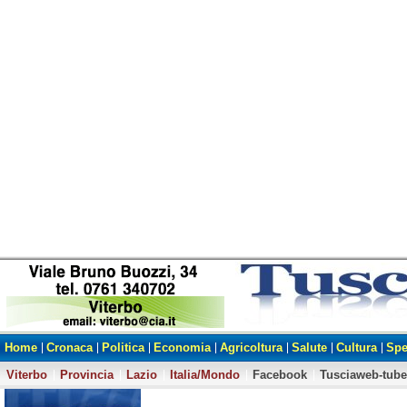
Home
Cronaca
Politica
Economia
Agricoltura
Salute
Cultura
Spe
Viterbo
Provincia
Lazio
Italia/Mondo
Facebook
Tusciaweb-tube