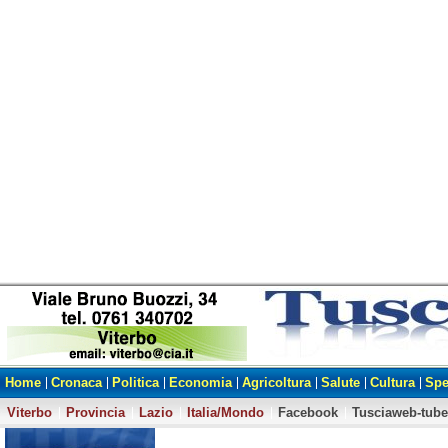
Home
Cronaca
Politica
Economia
Agricoltura
Salute
Cultura
Spe
Viterbo
Provincia
Lazio
Italia/Mondo
Facebook
Tusciaweb-tube