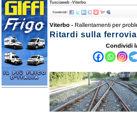
Tusciaweb
Viterbo
>
,
Condividi:
Viterbo -
Rallentamenti per proble
Ritardi sulla ferrov
Condividi l