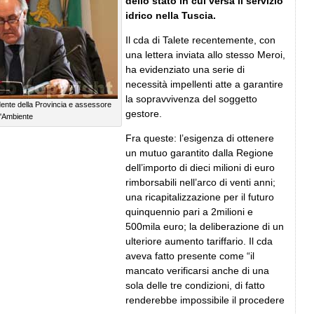
dello stato in cui versa il servizio
idrico nella Tuscia.
Il cda di Talete recentemente, con
una lettera inviata allo stesso Meroi,
ha evidenziato una serie di
necessità impellenti atte a garantire
la sopravvivenza del soggetto
dente della Provincia e assessore
gestore.
l'Ambiente
Fra queste: l’esigenza di ottenere
un mutuo garantito dalla Regione
dell’importo di dieci milioni di euro
rimborsabili nell’arco di venti anni;
una ricapitalizzazione per il futuro
quinquennio pari a 2milioni e
500mila euro; la deliberazione di un
ulteriore aumento tariffario. Il cda
aveva fatto presente come “il
mancato verificarsi anche di una
sola delle tre condizioni, di fatto
renderebbe impossibile il procedere