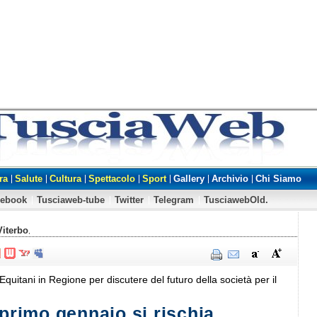
ra
Salute
Cultura
Spettacolo
Sport
Gallery
Archivio
Chi Siamo
cebook
Tusciaweb-tube
Twitter
Telegram
TusciawebOld.
Viterbo
,
Equitani in Regione per discutere del futuro della società per il
 primo gennaio si rischia