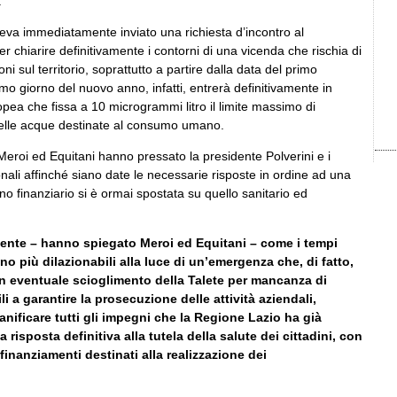
.
veva immediatamente inviato una richiesta d’incontro al
er chiarire definitivamente i contorni di una vicenda che rischia di
ni sul territorio, soprattutto a partire dalla data del primo
o giorno del nuovo anno, infatti, entrerà definitivamente in
ropea che fissa a 10 microgrammi litro il limite massimo di
nelle acque destinate al consumo umano.
Meroi ed Equitani hanno pressato la presidente Polverini e i
onali affinché siano date le necessarie risposte in ordine ad una
no finanziario si è ormai spostata su quello sanitario ed
ente – hanno spiegato Meroi ed Equitani – come i tempi
no più dilazionabili alla luce di un’emergenza che, di fatto,
Un eventuale scioglimento della Talete per mancanza di
i a garantire la prosecuzione delle attività aziendali,
vanificare tutti gli impegni che la Regione Lazio ha già
risposta definitiva alla tutela della salute dei cittadini, con
finanziamenti destinati alla realizzazione dei