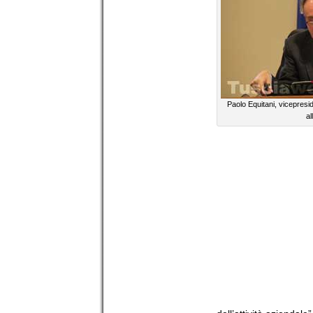
Paolo Equitani, vicepresi
al