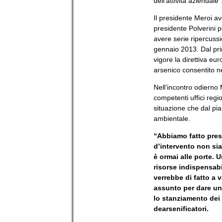
dell’attività aziendale”
Il presidente Meroi a
presidente Polverini p
avere serie ripercussio
gennaio 2013. Dal prim
vigore la direttiva eu
arsenico consentito 
Nell’incontro odierno 
competenti uffici regi
situazione che dal pia
ambientale.
“Abbiamo fatto pres
d’intervento non sia
è ormai alle porte. 
risorse indispensabil
verrebbe di fatto a 
assunto per dare una 
lo stanziamento dei 
dearsenificatori.