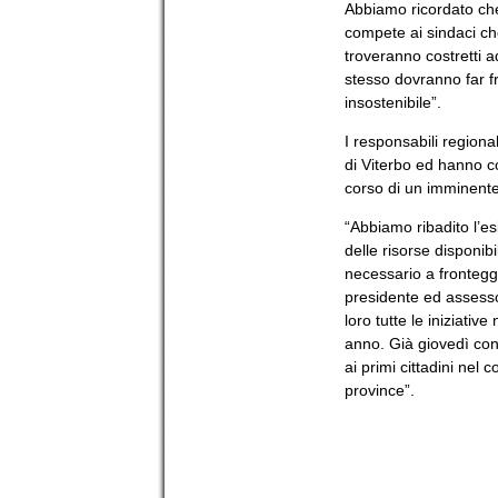
Abbiamo ricordato che 
compete ai sindaci che
troveranno costretti a
stesso dovranno far fr
insostenibile”.
I responsabili regiona
di Viterbo ed hanno c
corso di un imminente 
“Abbiamo ribadito l’es
delle risorse disponibi
necessario a fronteg
presidente ed assesso
loro tutte le iniziativ
anno. Già giovedì cont
ai primi cittadini nel 
province”.