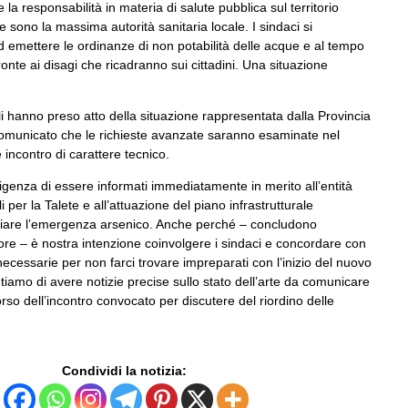
la responsabilità in materia di salute pubblica sul territorio
 sono la massima autorità sanitaria locale. I sindaci si
d emettere le ordinanze di non potabilità delle acque e al tempo
onte ai disagi che ricadranno sui cittadini. Una situazione
li hanno preso atto della situazione rappresentata dalla Provincia
omunicato che le richieste avanzate saranno esaminate nel
incontro di carattere tecnico.
igenza di essere informati immediatamente in merito all’entità
li per la Talete e all’attuazione del piano infrastrutturale
giare l’emergenza arsenico. Anche perché – concludono
re – è nostra intenzione coinvolgere i sindaci e concordare con
e necessarie per non farci trovare impreparati con l’inizio del nuovo
iamo di avere notizie precise sullo stato dell’arte da comunicare
corso dell’incontro convocato per discutere del riordino delle
Condividi la notizia: