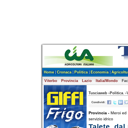
Home
Cronaca
Politica
Economia
Agricoltu
Viterbo
Provincia
Lazio
Italia/Mondo
Fa
Tusciaweb
Politica
>
, >
Condividi:
Provincia -
Meroi ed 
servizio idrico
Talete, dal