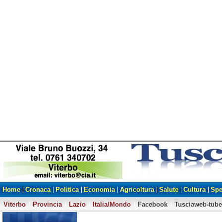
Home
Cronaca
Politica
Economia
Agricoltura
Salute
Cultura
Spe
Viterbo
Provincia
Lazio
Italia/Mondo
Facebook
Tusciaweb-tube