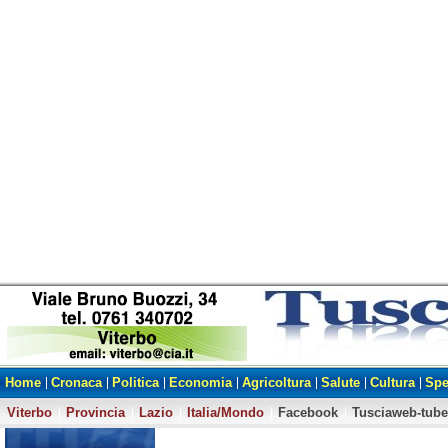
Home
Cronaca
Politica
Economia
Agricoltura
Salute
Cultura
Spe
Viterbo
Provincia
Lazio
Italia/Mondo
Facebook
Tusciaweb-tube