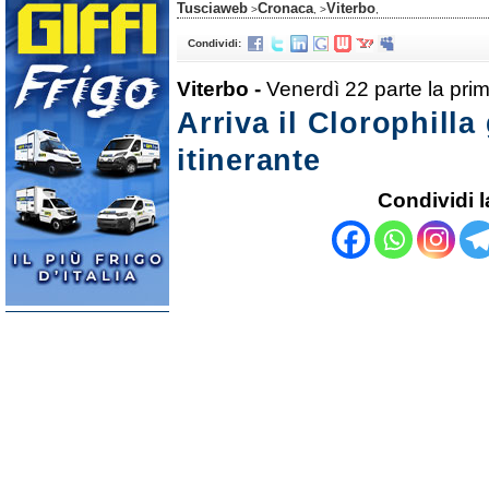
Tusciaweb
Cronaca
Viterbo
>
, >
,
Condividi:
Viterbo -
Venerdì 22 parte la pri
Arriva il Clorophilla
itinerante
Condividi l