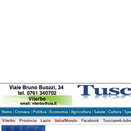
Home
Cronaca
Politica
Economia
Agricoltura
Salute
Cultura
Spe
Viterbo
Provincia
Lazio
Italia/Mondo
Facebook
Tusciaweb-tube