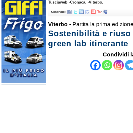
Tusciaweb
Cronaca
Viterbo
>
, >
,
Condividi:
Viterbo -
Partita la prima edizion
Sostenibilità e riuso
green lab itinerante
Condividi l