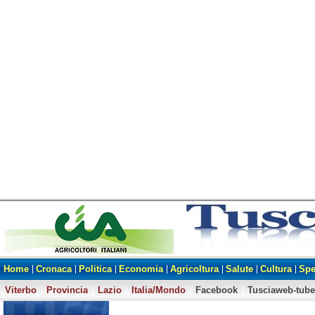
Home
Cronaca
Politica
Economia
Agricoltura
Salute
Cultura
Spe
Viterbo
Provincia
Lazio
Italia/Mondo
Facebook
Tusciaweb-tube