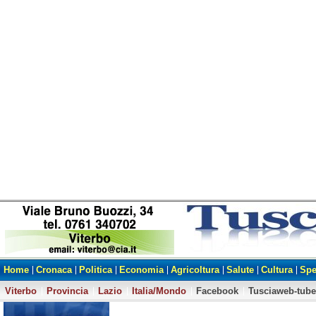
Home
Cronaca
Politica
Economia
Agricoltura
Salute
Cultura
Spe
Viterbo
Provincia
Lazio
Italia/Mondo
Facebook
Tusciaweb-tube