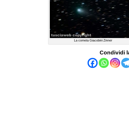
La cometa Giacobini Zinner
Condividi l