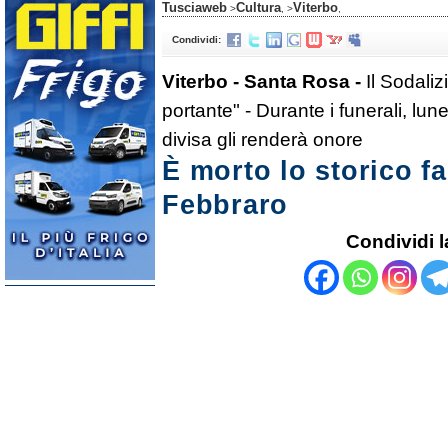
Tusciaweb
Cultura
Viterbo
>
, >
,
Condividi:
Viterbo - Santa Rosa -
Il Sodali
portante" - Durante i funerali, lune
divisa gli renderà onore
È morto lo storico f
Febbraro
Condividi l