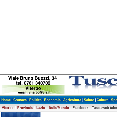
Home
Cronaca
Politica
Economia
Agricoltura
Salute
Cultura
Spe
Viterbo
Provincia
Lazio
Italia/Mondo
Facebook
Tusciaweb-tube