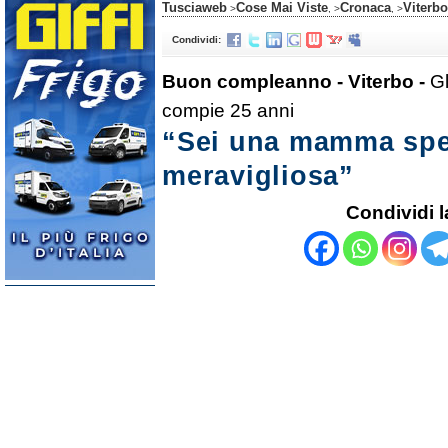
Tusciaweb
Cose Mai Viste
Cronaca
Viterbo
>
, >
, >
Condividi:
Buon compleanno - Viterbo -
Gl
compie 25 anni
“Sei una mamma spec
meravigliosa”
Condividi l