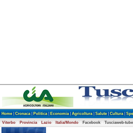
Home
Cronaca
Politica
Economia
Agricoltura
Salute
Cultura
Spe
Viterbo
Provincia
Lazio
Italia/Mondo
Facebook
Tusciaweb-tube