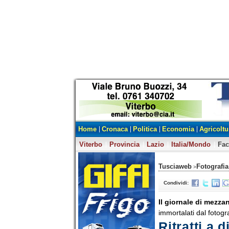
Home
Cronaca
Politica
Economia
Agricoltu
Viterbo
Provincia
Lazio
Italia/Mondo
Fa
Tusciaweb
Fotografia
>
Condividi:
Il giornale di mezza
immortalati dal fotogr
Ritratti a 