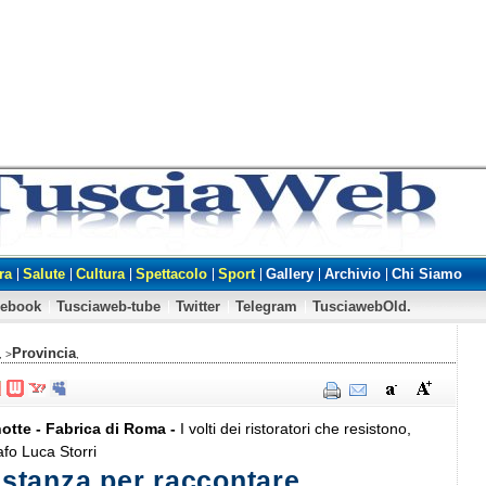
ra
Salute
Cultura
Spettacolo
Sport
Gallery
Archivio
Chi Siamo
cebook
Tusciaweb-tube
Twitter
Telegram
TusciawebOld.
Provincia
, >
,
notte - Fabrica di Roma -
I volti dei ristoratori che resistono,
afo Luca Storri
distanza per raccontare