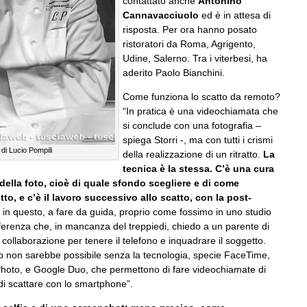
contattato anche
Antonino
Cannavacciuolo
ed è in attesa di
risposta. Per ora hanno posato
ristoratori da Roma, Agrigento,
Udine, Salerno. Tra i viterbesi, ha
aderito Paolo Bianchini.
Come funziona lo scatto da remoto?
“In pratica è una videochiamata che
si conclude con una fotografia –
spiega Storri -, ma con tutti i crismi
to di Lucio Pompili
della realizzazione di un ritratto.
La
tecnica è la stessa. C’è una cura
ella foto, cioè di quale sfondo scegliere e di come
to, e c’è il lavoro successivo allo scatto, con la post-
 in questo, a fare da guida, proprio come fossimo in uno studio
fferenza che, in mancanza del treppiedi, chiedo a un parente di
i collaborazione per tenere il telefono e inquadrare il soggetto.
o non sarebbe possibile senza la tecnologia, specie FaceTime,
Photo, e Google Duo, che permettono di fare videochiamate di
, di scattare con lo smartphone”.