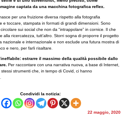
n selfie e di uno screenshot; meno preciso, come
immagine captata da una macchina fotografica reflex.
 nasce per una fruizione diversa rispetto alla fotografia
re e toccare, stampata in formati di grandi dimensioni. Sono
circolare sui social che non da “intrappolare” in cornice. Il che
e alla ricercatezza, tutt’altro. Storri sogna di proporre il progetto
ia nazionale e internazionale e non esclude una futura mostra di
anco e nero, per farli risaltare.
l’ineffabile: estrarre il massimo della qualità possibile dallo
are.
Per raccontare con una narrativa nuova, a base di Internet,
i stessi strumenti che, in tempo di Covid, ci hanno
o.
Condividi la notizia:
22 maggio, 2020