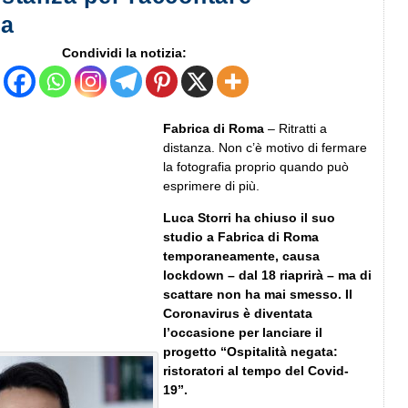
za
Condividi la notizia:
Fabrica di Roma
– Ritratti a
distanza. Non c’è motivo di fermare
la fotografia proprio quando può
esprimere di più.
Luca Storri ha chiuso il suo
studio a Fabrica di Roma
temporaneamente, causa
lockdown – dal 18 riaprirà – ma di
scattare non ha mai smesso.
Il
Coronavirus è diventata
l’occasione per lanciare il
progetto “Ospitalità negata:
ristoratori al tempo del Covid-
19”.