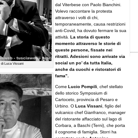
dal Viterbese con Paolo Bianchini.
Volevo raccontare la protesta
attraverso i volti di chi,
temporaneamente, causa restrizioni
anti-Covid, ha dovuto fermare la sua
attività.
La storia di questo
momento attraverso le storie di
queste persone, fissate nei
ritratti. Adesioni sono arrivate via
social un po’ da tutta Italia,
to di Luca Vissani
anche da cuochi e ristoratori di
fama”.
Come
Lucio Pompili
, chef stellato
dello storico Symposium di
Cartoceto, provincia di Pesaro e
Urbino. O
Luca Vissani
, figlio del
vulcanico chef Gianfranco, manager
del ristorante affacciato sul lago di
Corbara, a Baschi (Terni), che porta
il cognome di famiglia. Storri ha