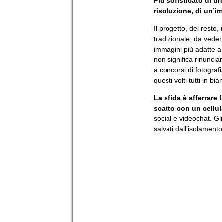
Più sofisticato di u
risoluzione, di un’
Il progetto, del resto,
tradizionale, da vede
immagini più adatte a 
non significa rinunciar
a concorsi di fotograf
questi volti tutti in bi
La sfida è afferrare 
scatto con un cellul
social e videochat. Gl
salvati dall’isolament