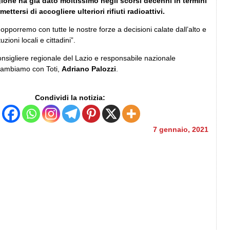
gione ha già dato moltissimo negli scorsi decenni in termini
ettersi di accogliere ulteriori rifiuti radioattivi.
opporremo con tutte le nostre forze a decisioni calate dall’alto e
zioni locali e cittadini”.
consigliere regionale del Lazio e responsabile nazionale
Cambiamo con Toti,
Adriano Palozzi
.
Condividi la notizia:
7 gennaio, 2021