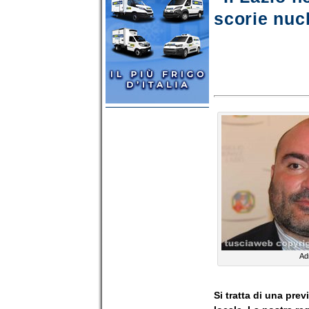
scorie nucl
Ad
Si tratta di una pre