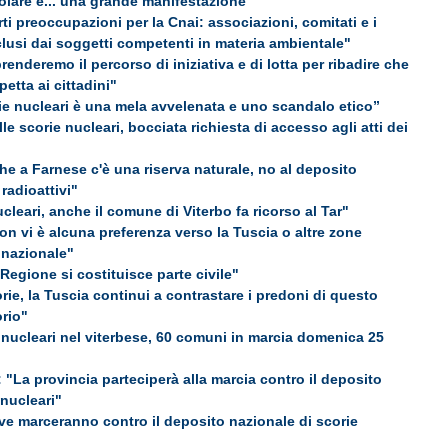
lare e... una grande manifestazione"
rti preoccupazioni per la Cnai: associazioni, comitati e i
sclusi dai soggetti competenti in materia ambientale"
prenderemo il percorso di iniziativa e di lotta per ribadire che
petta ai cittadini"
rie nucleari è una mela avvelenata e uno scandalo etico”
le scorie nucleari, bocciata richiesta di accesso agli atti dei
he a Farnese c'è una riserva naturale, no al deposito
 radioattivi"
cleari, anche il comune di Viterbo fa ricorso al Tar"
on vi è alcuna preferenza verso la Tuscia o altre zone
a nazionale"
 Regione si costituisce parte civile"
rie, la Tuscia continui a contrastare i predoni di questo
orio"
nucleari nel viterbese, 60 comuni in marcia domenica 25
"La provincia parteciperà alla marcia contro il deposito
 nucleari"
ive marceranno contro il deposito nazionale di scorie