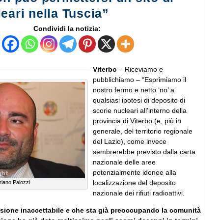
eari nella Tuscia”
Condividi la notizia:
Viterbo
– Riceviamo e
pubblichiamo – “Esprimiamo il
nostro fermo e netto ‘no’ a
qualsiasi ipotesi di deposito di
scorie nucleari all’interno della
provincia di Viterbo (e, più in
generale, del territorio regionale
del Lazio), come invece
sembrerebbe previsto dalla carta
nazionale delle aree
potenzialmente idonee alla
localizzazione del deposito
riano Palozzi
nazionale dei rifiuti radioattivi.
visione inaccettabile e che sta già preoccupando la comunità