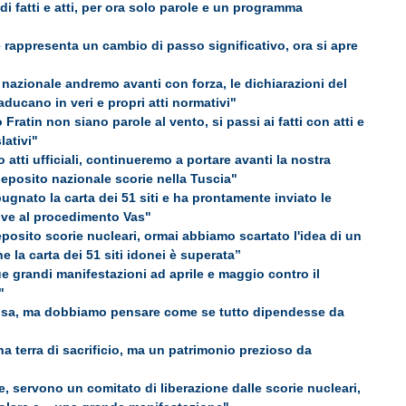
 fatti e atti, per ora solo parole e un programma
rappresenta un cambio di passo significativo, ora si apre
 nazionale andremo avanti con forza, le dichiarazioni del
raducano in veri e propri atti normativi"
 Fratin non siano parole al vento, si passi ai fatti con atti e
lativi"
atti ufficiali, continueremo a portare avanti la nostra
 deposito nazionale scorie nella Tuscia"
gnato la carta dei 51 siti e ha prontamente inviato le
ive al procedimento Vas"
eposito scorie nucleari, ormai abbiamo scartato l'idea di un
 la carta dei 51 siti idonei è superata”
ue grandi manifestazioni ad aprile e maggio contro il
"
osa, ma dobbiamo pensare come se tutto dipendesse da
a terra di sacrificio, ma un patrimonio prezioso da
, servono un comitato di liberazione dalle scorie nucleari,