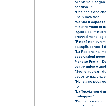
"Abbiamo bisogno di
confuso..."
"Una decisione che 
una nuova fase"
"Contro il deposito
ministro Fratin si t
"Quelle del ministro
provvedimenti legis
"Finché non avremo 
battaglia contro il
"La Regione ha impu
osservazioni negat
Pichetto Fratin: “D
centro unico e anche
"Scorie nucleari, d
deposito nazionale
”Noi siamo poca c
noi...”
"La Tuscia non è un
proteggere"
"Deposito nazionale