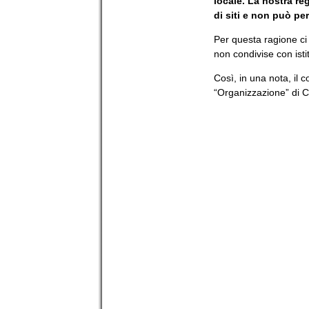
locale. La nostra re
di siti e non può perm
Per questa ragione ci 
non condivise con istitu
Così, in una nota, il 
“Organizzazione” di 