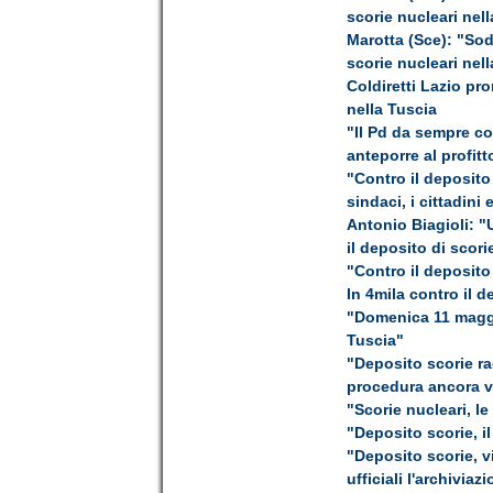
scorie nucleari nel
Marotta (Sce): "Sod
scorie nucleari nel
Coldiretti Lazio pr
nella Tuscia
"Il Pd da sempre con
anteporre al profitt
"Contro il deposito
sindaci, i cittadini 
Antonio Biagioli: "
il deposito di scori
"Contro il deposito
In 4mila contro il d
"Domenica 11 maggio
Tuscia"
"Deposito scorie ra
procedura ancora va
"Scorie nucleari, le
"Deposito scorie, il
"Deposito scorie, v
ufficiali l'archiviaz