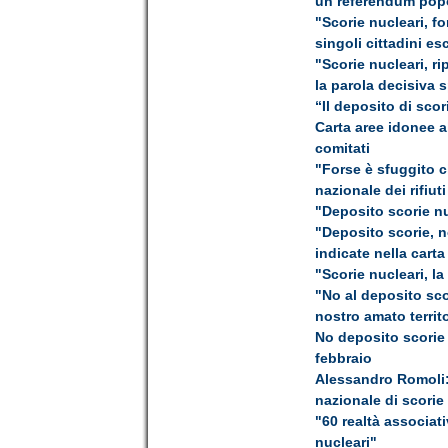
un referendum popo
"Scorie nucleari, fo
singoli cittadini e
"Scorie nucleari, ri
la parola decisiva s
“Il deposito di sco
Carta aree idonee al
comitati
"Forse è sfuggito c
nazionale dei rifiuti
"Deposito scorie nu
"Deposito scorie, n
indicate nella cart
"Scorie nucleari, la
"No al deposito sco
nostro amato territ
No deposito scorie 
febbraio
Alessandro Romoli: 
nazionale di scorie
"60 realtà associat
nucleari"