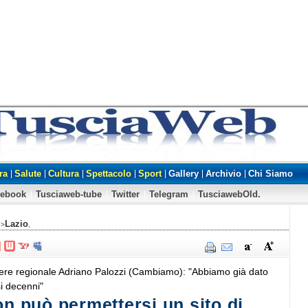
ra
Salute
Cultura
Spettacolo
Sport
Gallery
Archivio
Chi Siamo
cebook
Tusciaweb-tube
Twitter
Telegram
TusciawebOld.
Lazio
 >
,
liere regionale Adriano Palozzi (Cambiamo): "Abbiamo già dato
si decenni"
on può permettersi un sito di