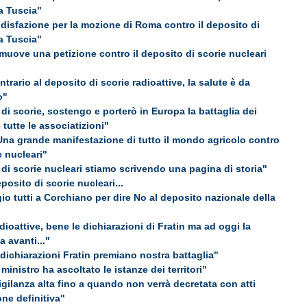
la Tuscia"
disfazione per la mozione di Roma contro il deposito di
la Tuscia"
omuove una petizione contro il deposito di scorie nucleari
trario al deposito di scorie radioattive, la salute è da
o"
 di scorie, sostengo e porterò in Europa la battaglia dei
e tutte le associatizioni"
Una grande manifestazione di tutto il mondo agricolo contro
e nucleari"
 di scorie nucleari stiamo scrivendo una pagina di storia"
eposito di scorie nucleari...
 tutti a Corchiano per dire No al deposito nazionale della
dioattive, bene le dichiarazioni di Fratin ma ad oggi la
 avanti..."
 dichiarazioni Fratin premiano nostra battaglia"
 ministro ha ascoltato le istanze dei territori"
igilanza alta fino a quando non verrà decretata con atti
ione definitiva"