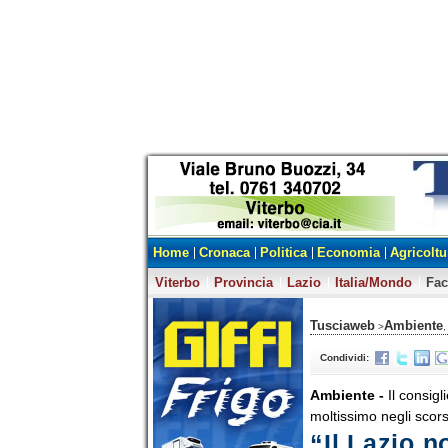
Home
Cronaca
Politica
Economia
Agricoltu
Viterbo
Provincia
Lazio
Italia/Mondo
Fa
Tusciaweb
Ambiente
>
,
Condividi:
Ambiente -
Il consig
moltissimo negli scor
“Il Lazio n