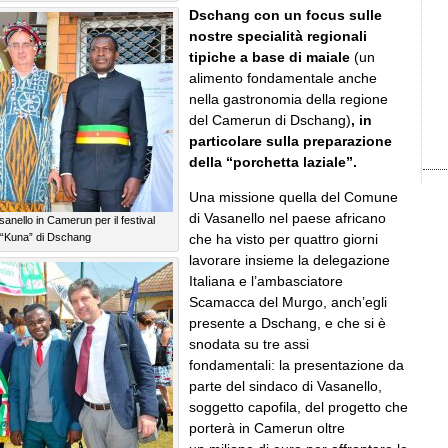
Dschang con un focus sulle
nostre specialità regionali
tipiche a base di maiale
(un
alimento fondamentale anche
nella gastronomia della regione
del Camerun di Dschang)
, in
particolare sulla preparazione
della “porchetta laziale”.
Una missione quella del Comune
di Vasanello nel paese africano
anello in Camerun per il festival
e “Kuna” di Dschang
che ha visto per quattro giorni
lavorare insieme la delegazione
Italiana e l’ambasciatore
Scamacca del Murgo, anch’egli
presente a Dschang, e che si è
snodata su tre assi
fondamentali: la presentazione da
parte del sindaco di Vasanello,
soggetto capofila, del progetto che
porterà in Camerun oltre