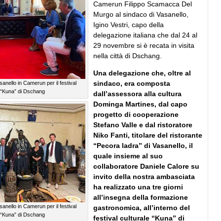
Camerun Filippo Scamacca Del
Murgo al sindaco di Vasanello,
Igino Vestri, capo della
delegazione italiana che dal 24 al
29 novembre si è recata in visita
nella città di Dschang.
Una delegazione che, oltre al
sindaco, era composta
anello in Camerun per il festival
e “Kuna” di Dschang
dall’assessora alla cultura
Dominga Martines, dal capo
progetto di cooperazione
Stefano Valle e dal ristoratore
Niko Fanti, titolare del ristorante
“Pecora ladra” di Vasanello, il
quale insieme al suo
collaboratore Daniele Calore su
invito della nostra ambasciata
ha realizzato una tre giorni
all’insegna della formazione
anello in Camerun per il festival
gastronomica, all’interno del
e “Kuna” di Dschang
festival culturale “Kuna” di