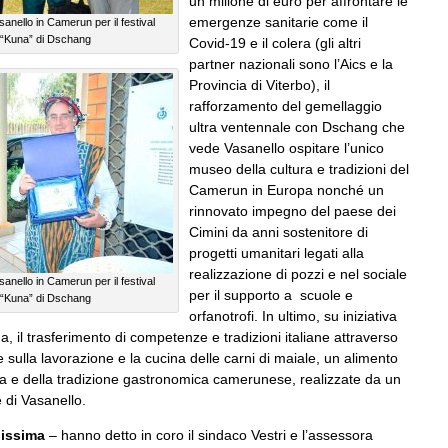
un milione di euro per affrontare le
emergenze sanitarie come il
anello in Camerun per il festival
e “Kuna” di Dschang
Covid-19 e il colera (gli altri
partner nazionali sono l’Aics e la
Provincia di Viterbo), il
rafforzamento del gemellaggio
ultra ventennale con Dschang che
vede Vasanello ospitare l’unico
museo della cultura e tradizioni del
Camerun in Europa nonché un
rinnovato impegno del paese dei
Cimini da anni sostenitore di
progetti umanitari legati alla
realizzazione di pozzi e nel sociale
anello in Camerun per il festival
per il supporto a scuole e
e “Kuna” di Dschang
orfanotrofi. In ultimo, su iniziativa
na, il trasferimento di competenze e tradizioni italiane attraverso
 sulla lavorazione e la cucina delle carni di maiale, un alimento
eta e della tradizione gastronomica camerunese, realizzate da un
 di Vasanello.
lissima
– hanno detto in coro il sindaco Vestri e l’assessora