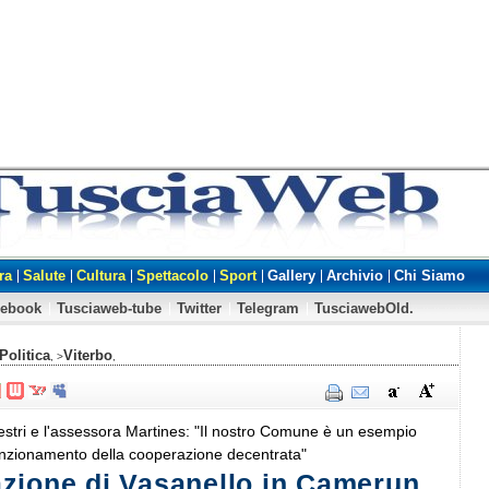
ra
Salute
Cultura
Spettacolo
Sport
Gallery
Archivio
Chi Siamo
cebook
Tusciaweb-tube
Twitter
Telegram
TusciawebOld.
Politica
Viterbo
, >
,
Vestri e l'assessora Martines: "Il nostro Comune è un esempio
unzionamento della cooperazione decentrata"
zione di Vasanello in Camerun