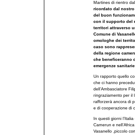
Martines di rientro d
ricordato dal nostr
del buon funzioname
con il supporto del m
territori attraverso 
Comune di Vasanello 
omologhe dei territor
caso sono rappresent
della regione camer
che beneficeranno de
emergenze sanitarie 
Un rapporto quello co
che ci hanno precedut
dell’Ambasciatore Fil
ringraziamento per il 
rafforzerà ancora di pi
e di cooperazione di 
In questi giorni l’Ital
Camerun e nell’Afric
Vasanello ,piccolo co