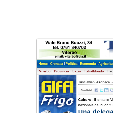
Home
Cronaca
Politica
Economia
Agricoltu
Viterbo
Provincia
Lazio
Italia/Mondo
Fa
Tusciaweb
Cronaca
>
, >
Condividi:
Cultura -
Il sindaco 
nazionale del buon f
Una delega