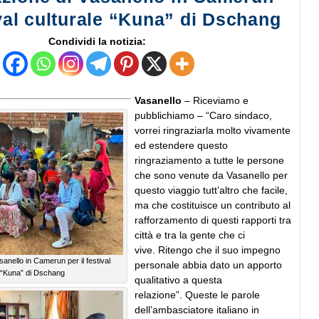
ival culturale “Kuna” di Dschang
Condividi la notizia:
Vasanello
– Riceviamo e
pubblichiamo – “Caro sindaco,
vorrei ringraziarla molto vivamente
ed estendere questo
ringraziamento a tutte le persone
che sono venute da Vasanello per
questo viaggio tutt’altro che facile,
ma che costituisce un contributo al
rafforzamento di questi rapporti tra
città e tra la gente che ci
vive. Ritengo che il suo impegno
anello in Camerun per il festival
personale abbia dato un apporto
e “Kuna” di Dschang
qualitativo a questa
relazione”. Queste le parole
dell’ambasciatore italiano in