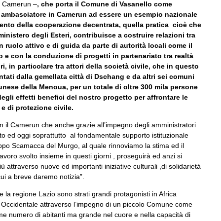
al Camerun –
, che porta il Comune di Vasanello come
o ambasciatore in Camerun ad essere un esempio nazionale
nto della cooperazione decentrata, quella pratica cioè che
inistero degli Esteri, contribuisce a costruire relazioni tra
un ruolo attivo e di guida da parte di autorità locali come il
e con la conduzione di progetti in partenariato tra realtà
i, in particolare tra attori della società civile, che in questo
ati dalla gemellata città di Dschang e da altri sei comuni
unese della Menoua, per un totale di oltre 300 mila persone
gli effetti benefici del nostro progetto per affrontare le
e di protezione civile.
n il Camerun che anche grazie all’impegno degli amministratori
o ed oggi soprattutto al fondamentale supporto istituzionale
ippo Scamacca del Murgo, al quale rinnoviamo la stima ed il
lavoro svolto insieme in questi giorni , proseguirà ed anzi si
ù attraverso nuove ed importanti iniziative culturali ,di solidarietà
cui a breve daremo notizia”.
ia e la regione Lazio sono strati grandi protagonisti in Africa
a Occidentale attraverso l’impegno di un piccolo Comune come
me numero di abitanti ma grande nel cuore e nella capacità di