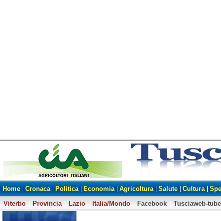
Home
Cronaca
Politica
Economia
Agricoltura
Salute
Cultura
Spe
Viterbo
Provincia
Lazio
Italia/Mondo
Facebook
Tusciaweb-tube