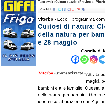
Tusciaweb
Cultura
Lazio
Provincia
Viter
>
, >
, >
, >
Condividi:
Viterbo -
Ecco il programma compl
Curiosi di natura: Cl
della natura per bamb
e 28 maggio
Condividi l
Attività e
magici, pe
bambini e alle famiglie. Questa la 
della natura per bambini, ideata e
idee in collaborazione con Agriland