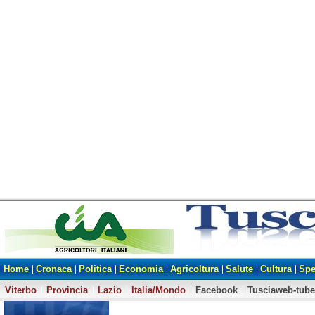
Home
Cronaca
Politica
Economia
Agricoltura
Salute
Cultura
Spe
Viterbo
Provincia
Lazio
Italia/Mondo
Facebook
Tusciaweb-tube