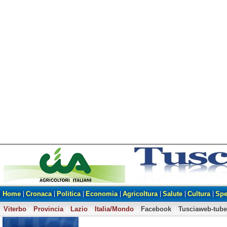
Home
Cronaca
Politica
Economia
Agricoltura
Salute
Cultura
Spe
Viterbo
Provincia
Lazio
Italia/Mondo
Facebook
Tusciaweb-tube