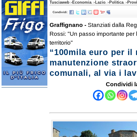
Tusciaweb
Economia
Lazio
Politica
Prov
>
, >
, >
, >
Condividi:
Graffignano -
Stanziati dalla Reg
Rossi: "Un passo importante per l
territorio"
“100mila euro per il 
manutenzione straord
comunali, al via i lav
Condividi l