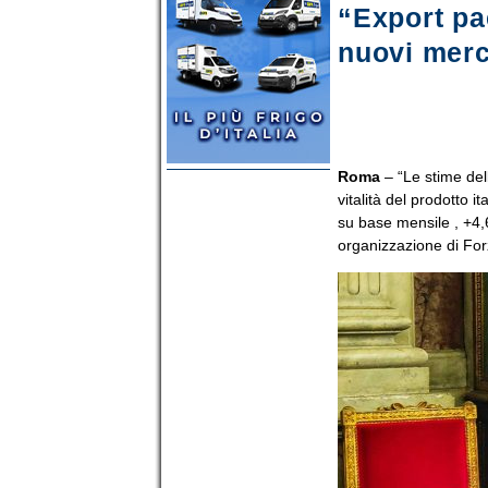
“Export pae
nuovi merca
Roma
– “Le stime dell
vitalità del prodotto 
su base mensile , +4,6
organizzazione di Forz