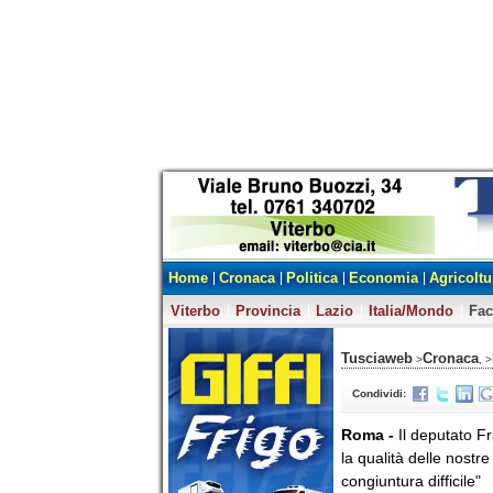
Home
Cronaca
Politica
Economia
Agricoltu
Viterbo
Provincia
Lazio
Italia/Mondo
Fa
Tusciaweb
Cronaca
>
, >
Condividi:
Roma -
Il deputato Fr
la qualità delle nostr
congiuntura difficile"