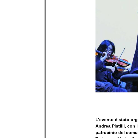
L’evento è stato org
Andrea Pistilli, con 
patrocinio del comu