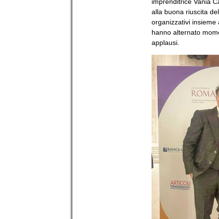
imprenditrice Vania Ca
alla buona riuscita de
organizzativi insieme 
hanno alternato momen
applausi.