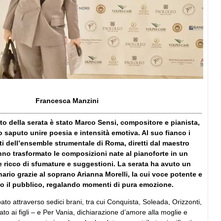
Francesca Manzini
o della serata è stato Marco Sensi, compositore e pianista,
 saputo unire poesia e intensità emotiva. Al suo fianco i
i dell’ensemble strumentale di Roma, diretti dal maestro
nno trasformato le composizioni nate al pianoforte in un
e ricco di sfumature e suggestioni. La serata ha avuto un
inario grazie al soprano Arianna Morelli, la cui voce potente e
ato il pubblico, regalando momenti di pura emozione.
ppato attraverso sedici brani, tra cui Conquista, Soleada, Orizzonti,
ato ai figli – e Per Vania, dichiarazione d’amore alla moglie e