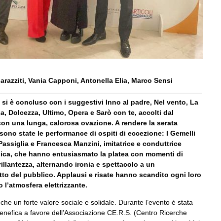
arazziti, Vania Capponi, Antonella Elia, Marco Sensi
 si è concluso con i suggestivi Inno al padre, Nel vento, La
a, Dolcezza, Ultimo, Opera e Sarò con te, accolti dal
con una lunga, calorosa ovazione. A rendere la serata
sono state le performance di ospiti di eccezione: I Gemelli
assiglia e Francesca Manzini, imitatrice e conduttrice
onica, che hanno entusiasmato la platea con momenti di
illantezza, alternando ironia e spettacolo a un
tto del pubblico. Applausi e risate hanno scandito ogni loro
 l’atmosfera elettrizzante.
he un forte valore sociale e solidale. Durante l’evento è stata
enefica a favore dell’Associazione CE.R.S. (Centro Ricerche