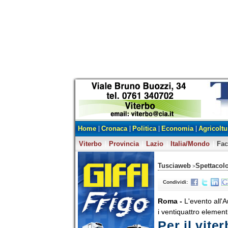
Home
Cronaca
Politica
Economia
Agricoltu
Viterbo
Provincia
Lazio
Italia/Mondo
Fa
Tusciaweb
Spettacol
>
Condividi:
Roma -
L'evento all'
i ventiquattro element
Per il vite