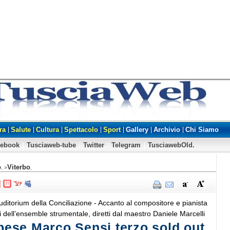
ra
Salute
Cultura
Spettacolo
Sport
Gallery
Archivio
Chi Siamo
cebook
Tusciaweb-tube
Twitter
Telegram
TusciawebOld.
o
Viterbo
, >
,
Auditorium della Conciliazione - Accanto al compositore e pianista
i dell’ensemble strumentale, diretti dal maestro Daniele Marcelli
rbese Marco Sensi terzo sold out