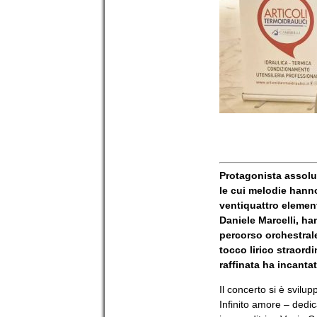
Protagonista assolut
le cui melodie hanno
ventiquattro element
Daniele Marcelli, ha
percorso orchestral
tocco lirico straord
raffinata ha incant
Il concerto si è svilu
Infinito amore – dedic