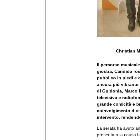
Christian M
Il percorso musicale
giostra, Candida ros
pubblico in piedi e 
ancora più vibrante 
di Guidonia, Marco P
televisiva e radiof
grande comicità e br
coinvolgimento dire
intervento, rendendo
La serata ha avuto anc
presentata la causa b