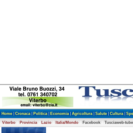
Home
Cronaca
Politica
Economia
Agricoltura
Salute
Cultura
Spe
Viterbo
Provincia
Lazio
Italia/Mondo
Facebook
Tusciaweb-tube