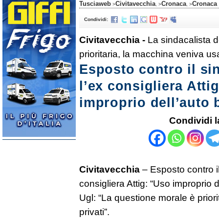
Tusciaweb
Civitavecchia
Cronaca
Cronaca
>
, >
, >
Condividi:
Civitavecchia -
La sindacalista d
prioritaria, la macchina veniva usat
Esposto contro il si
l’ex consigliera Atti
improprio dell’auto 
Condividi l
Civitavecchia
– Esposto contro i
consigliera Attig: “Uso improprio d
Ugl: “La questione morale è priori
privati”.