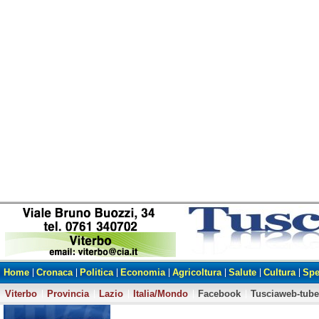
Home
Cronaca
Politica
Economia
Agricoltura
Salute
Cultura
Spe
Viterbo
Provincia
Lazio
Italia/Mondo
Facebook
Tusciaweb-tube