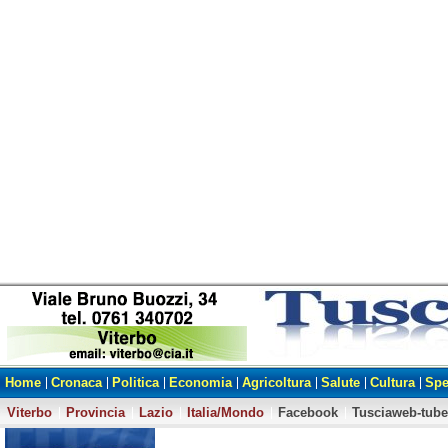
Home
Cronaca
Politica
Economia
Agricoltura
Salute
Cultura
Spe
Viterbo
Provincia
Lazio
Italia/Mondo
Facebook
Tusciaweb-tube