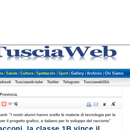
ra
Salute
Cultura
Spettacolo
Sport
Gallery
Archivio
Chi Siamo
cebook
Tusciaweb-tube
Twitter
Telegram
TusciawebOld.
Provincia
,
nti: "I nostri alunni hanno scelto le materie di tecnologia per la
 per il progetto grafico, e italiano per lo sviluppo del racconto"
acconi, la classe 1B vince il