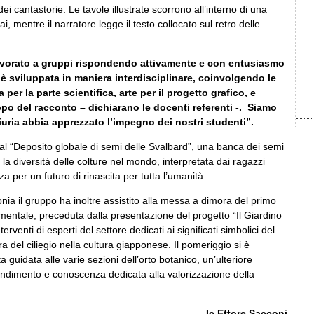
ei cantastorie. Le tavole illustrate scorrono all’interno di una
ai
, mentre il narratore legge il testo collocato sul retro delle
avorato a gruppi rispondendo attivamente e con entusiasmo
 è sviluppata in maniera interdisciplinare, coinvolgendo le
 per la parte scientifica, arte per il progetto grafico, e
uppo del racconto – dichiarano le docenti referenti -. Siamo
iuria abbia apprezzato l’impegno dei nostri studenti”.
dal “Deposito globale di semi delle Svalbard”, una banca dei semi
la diversità delle colture nel mondo, interpretata dai ragazzi
 per un futuro di rinascita per tutta l’umanità.
nia il gruppo ha inoltre assistito alla messa a dimora del primo
amentale, preceduta dalla presentazione del progetto “Il Giardino
erventi di esperti del settore dedicati ai significati simbolici del
ura del ciliegio nella cultura giapponese. Il pomeriggio si è
 guidata alle varie sezioni dell’orto botanico, un’ulteriore
ndimento e conoscenza dedicata alla valorizzazione della
Ic Ettore Sacconi