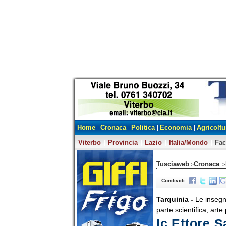
Home
Cronaca
Politica
Economia
Agricoltu
Viterbo
Provincia
Lazio
Italia/Mondo
Fa
Tusciaweb
Cronaca
>
, >
Condividi:
Tarquinia -
Le insegna
parte scientifica, arte
Ic Ettore S