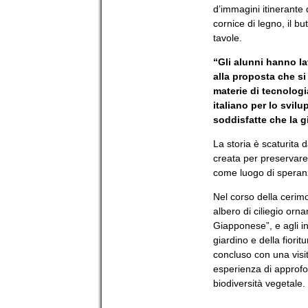
d’immagini itinerante d
cornice di legno, il
but
tavole.
“Gli alunni hanno l
alla proposta che si
materie di tecnologia
italiano per lo svil
soddisfatte che la g
La storia è scaturita 
creata per preservare 
come luogo di speranza
Nel corso della cerimo
albero di ciliegio orn
Giapponese”, e agli int
giardino e della fiorit
concluso con una visita
esperienza di approfo
biodiversità vegetale.