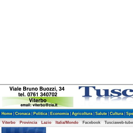
Home
Cronaca
Politica
Economia
Agricoltura
Salute
Cultura
Spe
Viterbo
Provincia
Lazio
Italia/Mondo
Facebook
Tusciaweb-tube