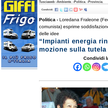
Tusciaweb
Ambiente
Politica
Provincia
>
, >
, >
,
Condividi:
Politica -
Loredana Fraleone (Fe
comunista) esprime soddisfazione
delle idee
“Impianti energia ri
mozione sulla tutela
Condividi l