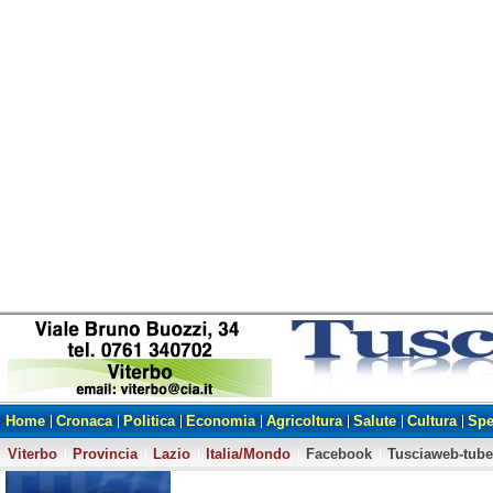
Home
Cronaca
Politica
Economia
Agricoltura
Salute
Cultura
Spe
Viterbo
Provincia
Lazio
Italia/Mondo
Facebook
Tusciaweb-tube