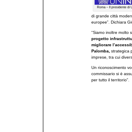
Roma – Il presidente di
di grande città modern
europee”. Dichiara Gi
“Siamo inoltre molto 
progetto infrastrutt
migliorare l’accessib
Palomba,
strategica p
imprese, tra cui diver
Un riconoscimento vogl
commissario si è assun
per tutto il territorio”.