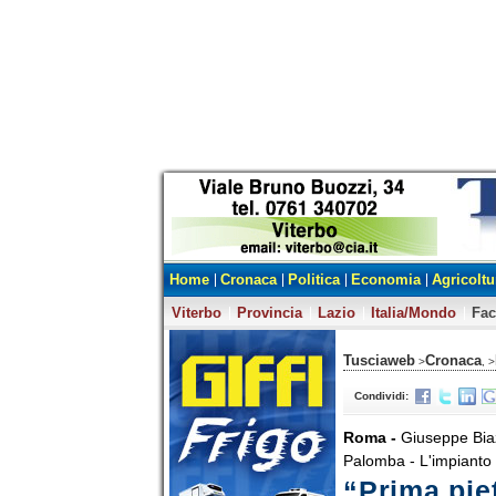
Home
Cronaca
Politica
Economia
Agricoltu
Viterbo
Provincia
Lazio
Italia/Mondo
Fa
Tusciaweb
Cronaca
>
, >
Condividi:
Roma -
Giuseppe Biaz
Palomba - L'impianto g
“Prima piet