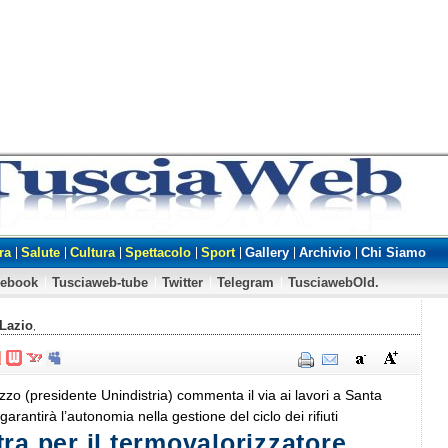
ra
Salute
Cultura
Spettacolo
Sport
Gallery
Archivio
Chi Siamo
cebook
Tusciaweb-tube
Twitter
Telegram
TusciawebOld.
Lazio
,
zo (presidente Unindistria) commenta il via ai lavori a Santa
arantirà l’autonomia nella gestione del ciclo dei rifiuti
ra per il termovalorizzatore,