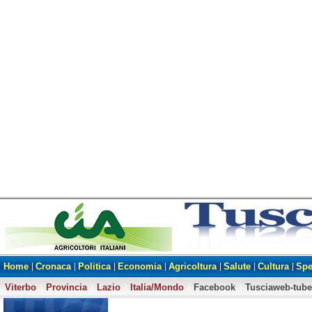
Home
Cronaca
Politica
Economia
Agricoltura
Salute
Cultura
Spe
Viterbo
Provincia
Lazio
Italia/Mondo
Facebook
Tusciaweb-tube