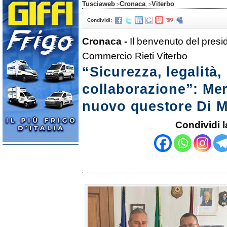
Tusciaweb
Cronaca
Viterbo
>
, >
,
Condividi:
Cronaca -
Il benvenuto del presi
Commercio Rieti Viterbo
“Sicurezza, legalità,
collaborazione”: Merl
nuovo questore Di 
Condividi l