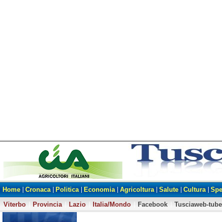
Home
Cronaca
Politica
Economia
Agricoltura
Salute
Cultura
Spe
Viterbo
Provincia
Lazio
Italia/Mondo
Facebook
Tusciaweb-tube