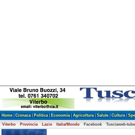
Home
Cronaca
Politica
Economia
Agricoltura
Salute
Cultura
Spe
Viterbo
Provincia
Lazio
Italia/Mondo
Facebook
Tusciaweb-tube