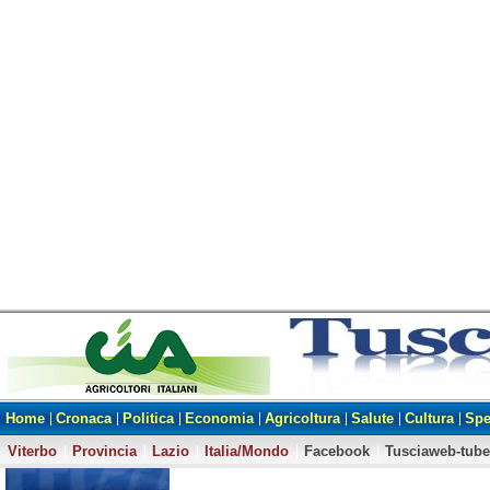
Home
Cronaca
Politica
Economia
Agricoltura
Salute
Cultura
Spe
Viterbo
Provincia
Lazio
Italia/Mondo
Facebook
Tusciaweb-tube