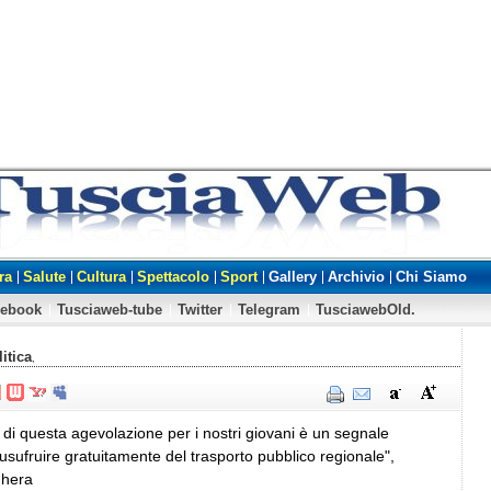
ra
Salute
Cultura
Spettacolo
Sport
Gallery
Archivio
Chi Siamo
cebook
Tusciaweb-tube
Twitter
Telegram
TusciawebOld.
itica
,
di questa agevolazione per i nostri giovani è un segnale
usufruire gratuitamente del trasporto pubblico regionale",
Ghera