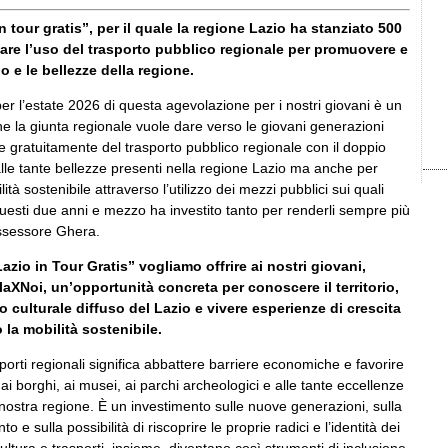
n tour gratis”, per il quale la regione Lazio ha stanziato 500
vare l’uso del trasporto pubblico regionale per promuovere e
rio e le bellezze della regione.
r l’estate 2026 di questa agevolazione per i nostri giovani è un
e la giunta regionale vuole dare verso le giovani generazioni
e gratuitamente del trasporto pubblico regionale con il doppio
 alle tante bellezze presenti nella regione Lazio ma anche per
à sostenibile attraverso l’utilizzo dei mezzi pubblici sui quali
questi due anni e mezzo ha investito tanto per renderli sempre più
’assessore Ghera.
azio in Tour Gratis” vogliamo offrire ai nostri giovani,
ellaXNoi, un’opportunità concreta per conoscere il territorio,
io culturale diffuso del Lazio e vivere esperienze di crescita
 la mobilità sostenibile.
sporti regionali significa abbattere barriere economiche e favorire
 ai borghi, ai musei, ai parchi archeologici e alle tante eccellenze
 nostra regione. È un investimento sulle nuove generazioni, sulla
o e sulla possibilità di riscoprire le proprie radici e l’identità dei
Cultura e trasporti, insieme, diventano così strumenti di inclusione,