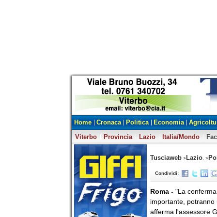
Home
Cronaca
Politica
Economia
Agricoltu
Viterbo
Provincia
Lazio
Italia/Mondo
Fa
Tusciaweb
Lazio
Pol
>
, >
Condividi:
Roma -
"La conferma 
importante, potranno 
afferma l'assessore 