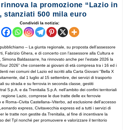
 rinnova la promozione “Lazio in
 stanziati 500 mila euro
Condividi la notizia:
ubblichiamo – La giunta regionale, su proposta dell’assessore
rti, Fabrizio Ghera, e di concerto con l’assessore alla Cultura e
li, Simona Baldassarre, ha rinnovato anche per l’estate 2026 la
Tour 2026” che consente ai giovani di età compresa tra i 16 ed i
denti nei comuni del Lazio ed iscritti alla Carta Giovani “Bella X
uitamente, dal 1 luglio al 15 settembre, dei servizi di trasporto
ali su strada e su ferrovia in seconda classe, gestiti
al S.p.A. e da Trenitalia S.p.A. nell’ambito dei confini territoriali
 regione Lazio, comprese le due tratte delle ex ferrovie
e Roma–Civita Castellana–Viterbo, ad esclusione dell’accesso
 Leonardo express, Civitavecchia express ed a tutti i servizi di
 le tratte non gestite da Trenitalia, al fine di incentivare la
uso del Tpl nonché per promuovere e valorizzare il territorio