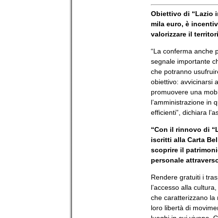
Obiettivo di “Lazio i
mila euro, è incenti
valorizzare il territo
“La conferma anche pe
segnale importante ch
che potranno usufruir
obiettivo: avvicinarsi
promuovere una mobilit
l’amministrazione in 
efficienti”, dichiara l
“Con il rinnovo di “L
iscritti alla Carta B
scoprire il patrimon
personale attraverso
Rendere gratuiti i tra
l’accesso alla cultura,
che caratterizzano la
loro libertà di moviment
luoghi in cui vivono. 