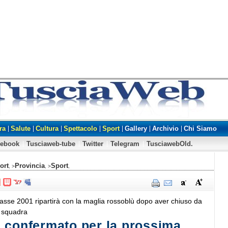
ra
Salute
Cultura
Spettacolo
Sport
Gallery
Archivio
Chi Siamo
cebook
Tusciaweb-tube
Twitter
Telegram
TusciawebOld.
ort
Provincia
Sport
, >
, >
,
lasse 2001 ripartirà con la maglia rossoblù dopo aver chiuso da
 squadra
 confermato per la prossima