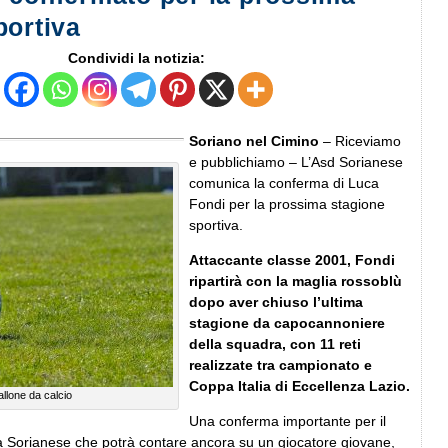
portiva
Condividi la notizia:
Soriano nel Cimino
– Riceviamo
e pubblichiamo – L’Asd Sorianese
comunica la conferma di Luca
Fondi per la prossima stagione
sportiva.
Attaccante classe 2001, Fondi
ripartirà con la maglia rossoblù
dopo aver chiuso l’ultima
stagione da capocannoniere
della squadra, con 11 reti
realizzate tra campionato e
Coppa Italia di Eccellenza Lazio.
llone da calcio
Una conferma importante per il
la Sorianese che potrà contare ancora su un giocatore giovane,