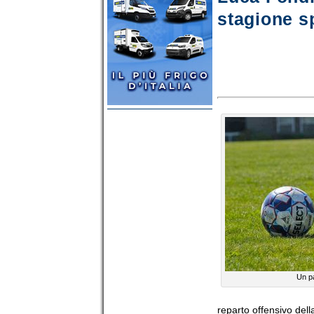
stagione s
Un pa
reparto offensivo del