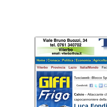
Home
Cronaca
Politica
Economia
Agricoltu
Viterbo
Provincia
Lazio
Italia/Mondo
Fa
Tusciaweb
Blocco Sp
>
Condividi:
Calcio -
Attaccante c
capocannoniere della
Luca Fondi