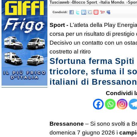
Tusciaweb
Blocco Sport
Italia Mondo
Spor
>
, >
, >
Condividi:
Sport -
L’atleta della Play Energi
corsa per un risultato di prestigio
Decisivo un contatto con un osta
costretto al ritiro
Sfortuna ferma Spiti
tricolore, sfuma il 
italiani di Bressano
Condividi l
Bressanone
– Si sono svolti a 
domenica 7 giugno 2026 i
c
ampio