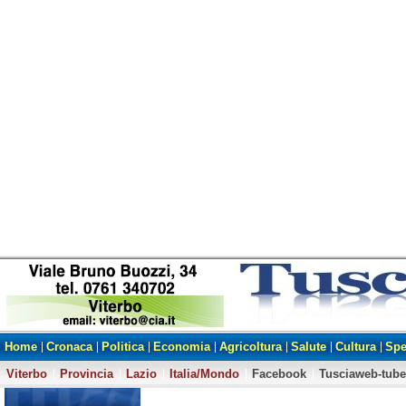
Home
Cronaca
Politica
Economia
Agricoltura
Salute
Cultura
Spe
Viterbo
Provincia
Lazio
Italia/Mondo
Facebook
Tusciaweb-tube